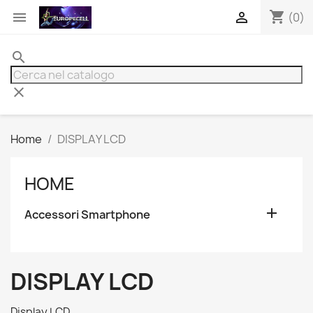
shopping_cart


(0)
search
clear
Home
DISPLAY LCD
HOME

Accessori Smartphone
DISPLAY LCD
Display LCD