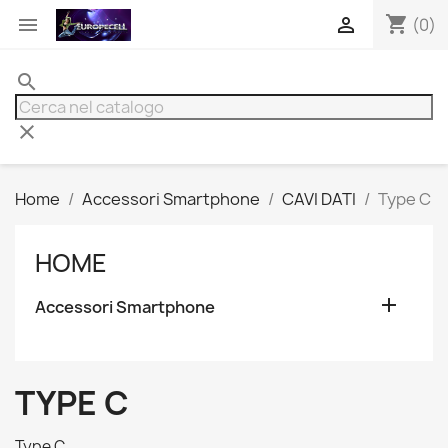
shopping_cart


(0)
search
clear
Home
Accessori Smartphone
CAVI DATI
Type C
HOME

Accessori Smartphone
TYPE C
Type C