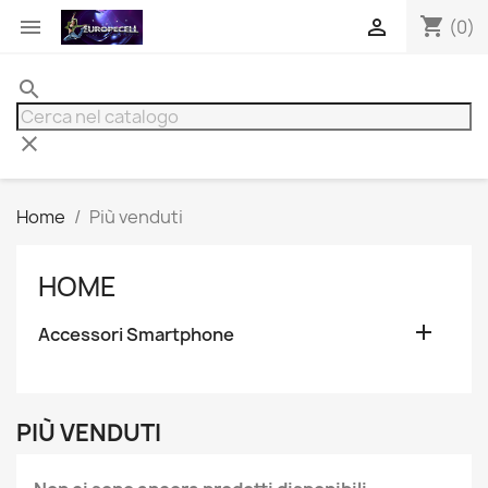
shopping_cart


(0)
search
clear
Home
Più venduti
HOME

Accessori Smartphone
PIÙ VENDUTI