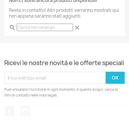
Non ci sono ancora prodotti disponibili
Resta in contatto! Altri prodotti verranno mostrati qui
non appena saranno stati aggiunti.
search
clear
Ricevi le nostre novità e le offerte speciali
Puoi annullare l'iscrizione in ogni momento. A questo scopo, cerca le
info di contatto nelle note legali.
Facebook
Instagram