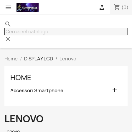
shopping_cart


(0)
search
clear
Home
DISPLAY LCD
Lenovo
HOME

Accessori Smartphone
LENOVO
Lenovo