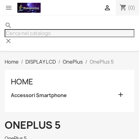
shopping_cart


(0)
search
clear
Home
DISPLAY LCD
OnePlus
OnePlus 5
HOME

Accessori Smartphone
ONEPLUS 5
OnePlus 5