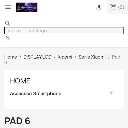
shopping_cart


(0)
search
clear
Home
DISPLAY LCD
Xiaomi
Serie Xiaomi
Pad
6
HOME

Accessori Smartphone
PAD 6