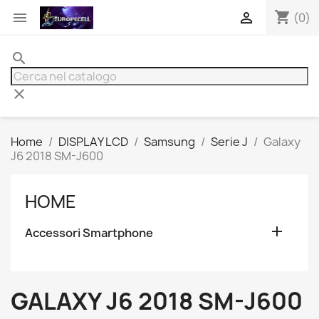
shopping_cart


(0)
search
clear
Home
DISPLAY LCD
Samsung
Serie J
Galaxy
J6 2018 SM-J600
HOME

Accessori Smartphone
GALAXY J6 2018 SM-J600