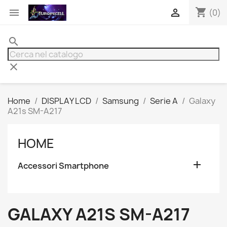
shopping_cart


(0)
search
clear
Home
DISPLAY LCD
Samsung
Serie A
Galaxy
A21s SM-A217
HOME

Accessori Smartphone
GALAXY A21S SM-A217