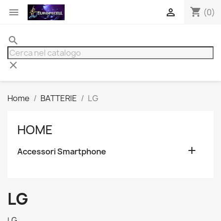
shopping_cart


(0)
search
clear
Home
BATTERIE
LG
HOME

Accessori Smartphone
LG
LG