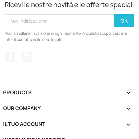
Ricevi le nostre novità e le offerte speciali
Puoi annullare l'iscrizione in ogni momento. A questo scopo, cerca le
info di contatto nelle note legali.
Facebook
Instagram
PRODUCTS

OUR COMPANY

IL TUO ACCOUNT
