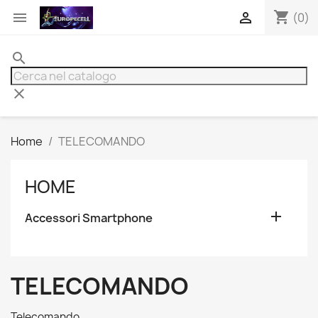
shopping_cart


(0)
search
clear
Home
TELECOMANDO
HOME

Accessori Smartphone
TELECOMANDO
Telecomando