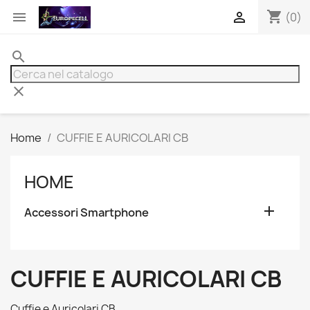
shopping_cart


(0)
search
clear
Home
CUFFIE E AURICOLARI CB
HOME

Accessori Smartphone
CUFFIE E AURICOLARI CB
Cuffie e Auricolari CB