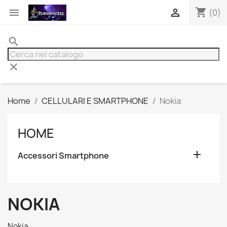
shopping_cart


(0)
search
clear
Home
CELLULARI E SMARTPHONE
Nokia
HOME

Accessori Smartphone
NOKIA
Nokia