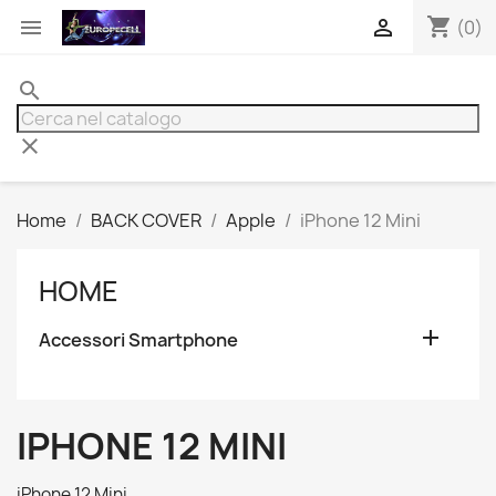
shopping_cart


(0)
search
clear
Home
BACK COVER
Apple
iPhone 12 Mini
HOME

Accessori Smartphone
IPHONE 12 MINI
iPhone 12 Mini