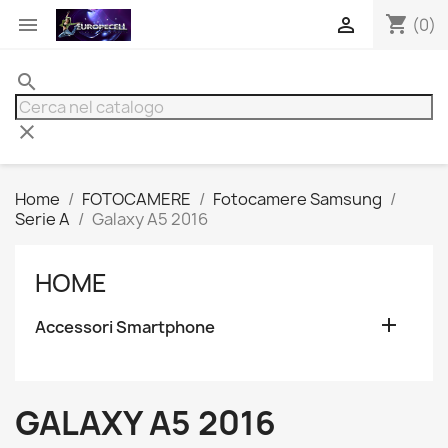
shopping_cart


(0)
search
clear
Home
FOTOCAMERE
Fotocamere Samsung
Serie A
Galaxy A5 2016
HOME

Accessori Smartphone
GALAXY A5 2016