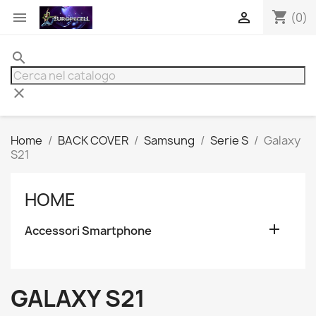
shopping_cart


(0)
search
clear
Home
BACK COVER
Samsung
Serie S
Galaxy
S21
HOME

Accessori Smartphone
GALAXY S21