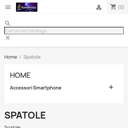
shopping_cart


(0)
search
clear
Home
Spatole
HOME

Accessori Smartphone
SPATOLE
Spatole