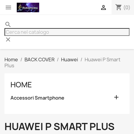
shopping_cart


(0)
search
clear
Home
BACK COVER
Huawei
Huawei P Smart
Plus
HOME

Accessori Smartphone
HUAWEI P SMART PLUS