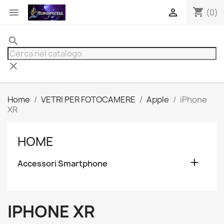
shopping_cart


(0)
search
clear
Home
VETRI PER FOTOCAMERE
Apple
iPhone
XR
HOME

Accessori Smartphone
IPHONE XR