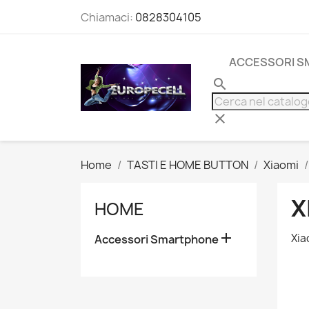
Chiamaci:
0828304105
ACCESSORI 
search
clear
Home
TASTI E HOME BUTTON
Xiaomi
X
HOME

Xia
Accessori Smartphone