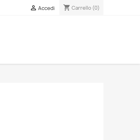
shopping_cart

Carrello
(0)
Accedi