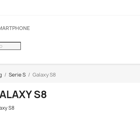
SMARTPHONE
g
Serie S
Galaxy S8
ALAXY S8
axy S8