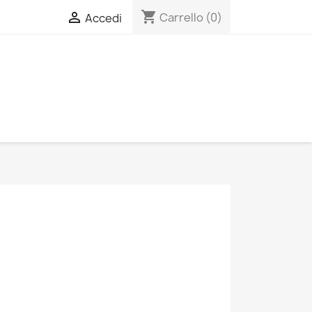
shopping_cart

Carrello
(0)
Accedi