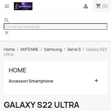
shopping_cart


(0)
search
clear
Home
ANTENNE
Samsung
Serie S
Galaxy S22
Ultra
HOME

Accessori Smartphone
GALAXY S22 ULTRA