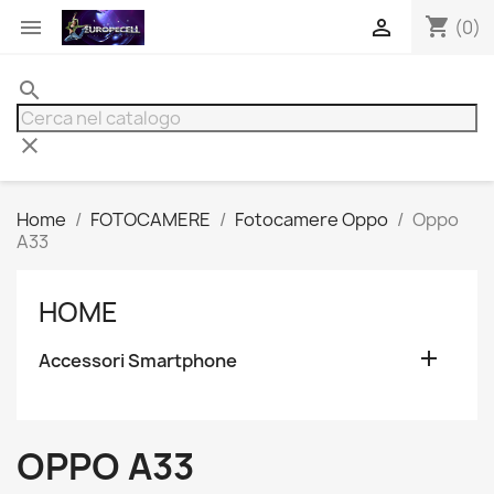
shopping_cart


(0)
search
clear
Home
FOTOCAMERE
Fotocamere Oppo
Oppo
A33
HOME

Accessori Smartphone
OPPO A33