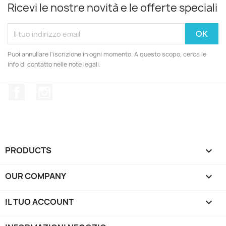
Ricevi le nostre novità e le offerte speciali
Puoi annullare l'iscrizione in ogni momento. A questo scopo, cerca le
info di contatto nelle note legali.
Facebook
Instagram
PRODUCTS

OUR COMPANY

IL TUO ACCOUNT
