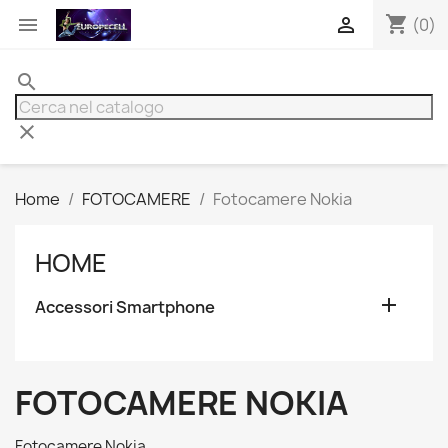
shopping_cart


(0)
search
clear
Home
FOTOCAMERE
Fotocamere Nokia
HOME

Accessori Smartphone
FOTOCAMERE NOKIA
Fotocamere Nokia