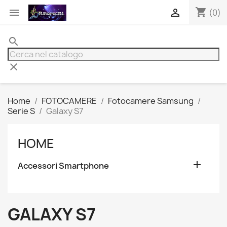
shopping_cart


(0)
search
clear
Home
FOTOCAMERE
Fotocamere Samsung
Serie S
Galaxy S7
HOME

Accessori Smartphone
GALAXY S7