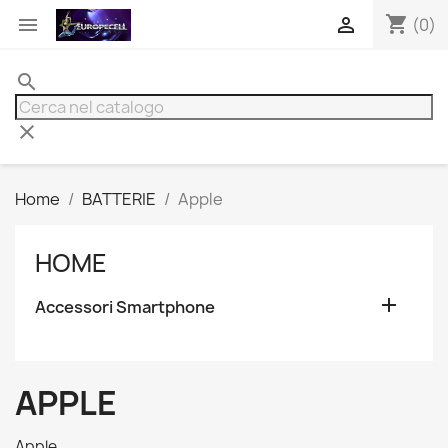
shopping_cart


(0)
search
clear
Home
BATTERIE
Apple
HOME

Accessori Smartphone
APPLE
Apple