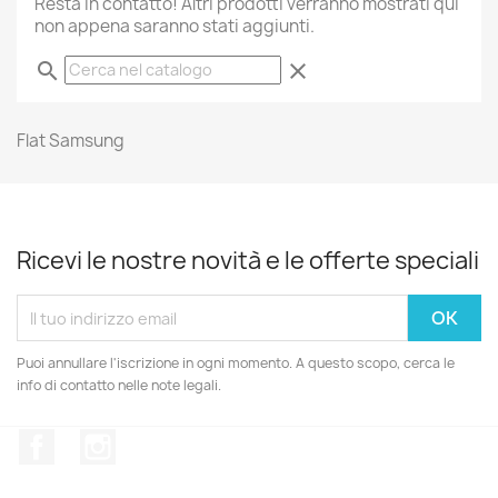
Resta in contatto! Altri prodotti verranno mostrati qui
non appena saranno stati aggiunti.
search
clear
Flat Samsung
Ricevi le nostre novità e le offerte speciali
Puoi annullare l'iscrizione in ogni momento. A questo scopo, cerca le
info di contatto nelle note legali.
Facebook
Instagram