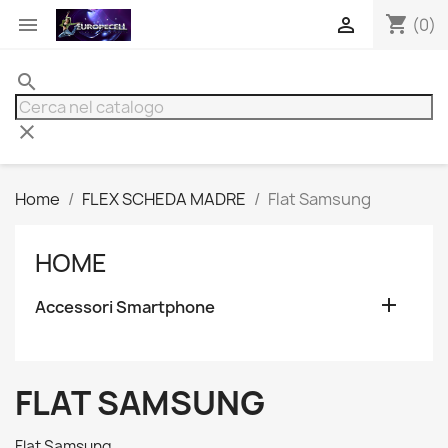
shopping_cart


(0)
search
clear
Home
FLEX SCHEDA MADRE
Flat Samsung
HOME

Accessori Smartphone
FLAT SAMSUNG
Flat Samsung